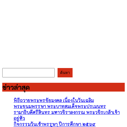
ค้นหา
ค้นหา
ข่าวล่าสุด
พิธีถวายพระพรชัยมงคล เนื่องในวันเฉลิม
พระชนมพรรษา พระบาทสมเด็จพระปรเมนทร
รามาธิบดีศรีสินทร มหาวชิราลงกรณ พระวชิรเกล้าเจ้า
อยู่หัว
กิจกรรมวันเข้าพรรษา ปีการศึกษา ๒๕๖๙