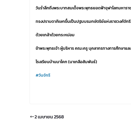
วันรำลึกถึงพระบาทสมเด็จพระพุทธยอดฟ้าจุฬาโลกมหาราช (
ทรงปราบดาภิเษกขึ้นเป็นปฐมบรมกษัตริย์แห่งราชวงศ์จักรี
ด้วยเกล้าด้วยกระหม่อม
ข้าพระพุทธเจ้า ผู้บริหาร คณะครู บุคลากรทางการศึกษาและ
โรงเรียนบ้านนาโคก (นาเกลือสัมพันธ์)
#วันจักรี
2 เมษายน 2568