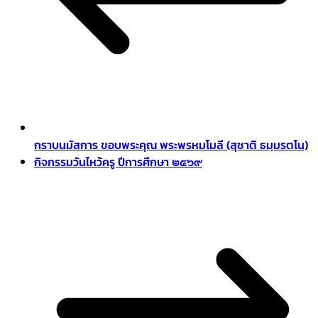
กราบนมัสการ ขอบพระคุณ พระพรหมโมลี (สุชาติ ธมฺมรตโน)
กิจกรรมวันไหว้ครู ปีการศึกษา ๒๕๖๙