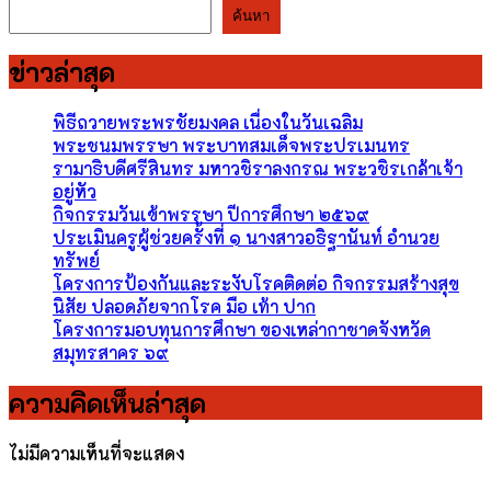
ค้นหา
ค้นหา
ข่าวล่าสุด
พิธีถวายพระพรชัยมงคล เนื่องในวันเฉลิม
พระชนมพรรษา พระบาทสมเด็จพระปรเมนทร
รามาธิบดีศรีสินทร มหาวชิราลงกรณ พระวชิรเกล้าเจ้า
อยู่หัว
กิจกรรมวันเข้าพรรษา ปีการศึกษา ๒๕๖๙
ประเมินครูผู้ช่วยครั้งที่ ๑ นางสาวอธิฐานันท์ อำนวย
ทรัพย์
โครงการป้องกันและระงับโรคติดต่อ กิจกรรมสร้างสุข
นิสัย ปลอดภัยจากโรค มือ เท้า ปาก
โครงการมอบทุนการศึกษา ของเหล่ากาชาดจังหวัด
สมุทรสาคร ๖๙
ความคิดเห็นล่าสุด
ไม่มีความเห็นที่จะแสดง