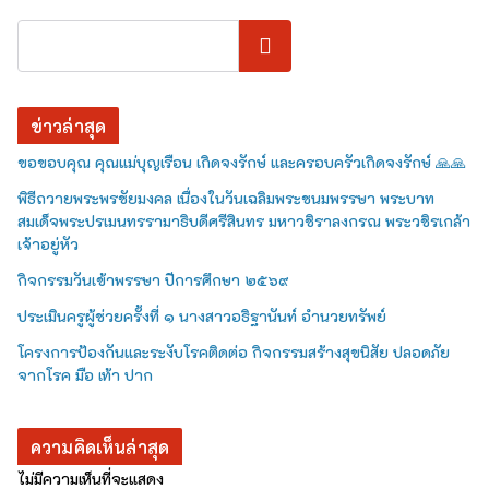
ค้นหา
ข่าวล่าสุด
ขอขอบคุณ คุณแม่บุญเรือน เกิดจงรักษ์ และครอบครัวเกิดจงรักษ์ 🙏🙏
พิธีถวายพระพรชัยมงคล เนื่องในวันเฉลิมพระชนมพรรษา พระบาท
สมเด็จพระปรเมนทรรามาธิบดีศรีสินทร มหาวชิราลงกรณ พระวชิรเกล้า
เจ้าอยู่หัว
กิจกรรมวันเข้าพรรษา ปีการศึกษา ๒๕๖๙
ประเมินครูผู้ช่วยครั้งที่ ๑ นางสาวอธิฐานันท์ อำนวยทรัพย์
โครงการป้องกันและระงับโรคติดต่อ กิจกรรมสร้างสุขนิสัย ปลอดภัย
จากโรค มือ เท้า ปาก
ความคิดเห็นล่าสุด
ไม่มีความเห็นที่จะแสดง